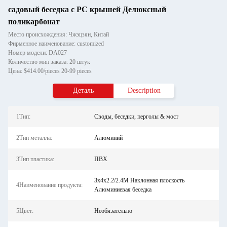
садовый беседка с PC крышей Делюксный
поликарбонат
Место происхождения: Чжэцзян, Китай
Фирменное наименование: customized
Номер модели: DA027
Количество мин заказа: 20 штук
Цена: $414.00/pieces 20-99 pieces
Деталь
Description
1Тип:
Своды, беседки, перголы & мост
2Тип металла:
Алюминий
3Тип пластика:
ПВХ
3x4x2.2/2.4M Наклонная плоскость
4Наименование продукта:
Алюминиевая беседка
5Цвет:
Необязательно