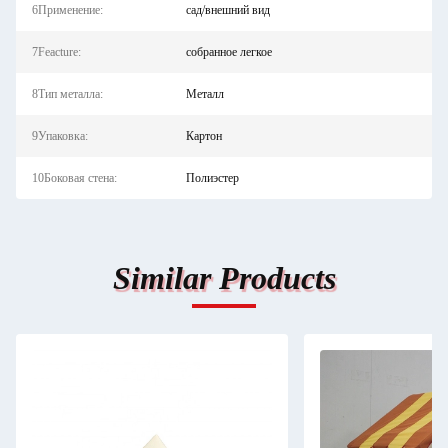
6Применение:
сад/внешний вид
7Feacture:
собранное легкое
8Тип металла:
Металл
9Упаковка:
Картон
10Боковая стена:
Полиэстер
Similar Products