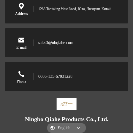
1288 Tanjialing West Road, Юяо, Чжэцзян, Китай
Address
sales3@nbqiahe.com
E-mail
0086-135-67931228
Phone
Ningbo Qiahe Products Co., Ltd.